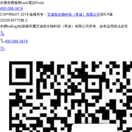
全國免費服務(wù)電話(huà)
400-088-3618
COPYRIGHT 2018 版權所有：
艾迪衛生物科技（寧波）有限公司
浙ICP備
2020038775號-2
本網(wǎng)站版權所屬艾迪衛生物科技（寧波）有限公司所有，如有盜用依法必究
400-088-3618