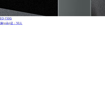
EQ-150G
滿(mǎn)足：50人