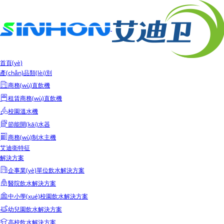
首頁(yè)
產(chǎn)品類(lèi)別
商務(wù)直飲機
租賃商務(wù)直飲機
校園溫水機
節能開(kāi)水器
商務(wù)制水主機
艾迪衛特征
解決方案
企事業(yè)單位飲水解決方案
醫院飲水解決方案
中小學(xué)校園飲水解決方案
幼兒園飲水解決方案
高校飲水解決方案