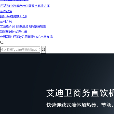
高速公路服務(wù)區飲水解決方案
合作政策
銷(xiāo)售聯(lián)系
公司介紹
艾迪衛介紹
歷史愿景
研發(fā)制造
新聞動(dòng)態(tài)
公司新聞
行業(yè)新聞
開(kāi)水器知識