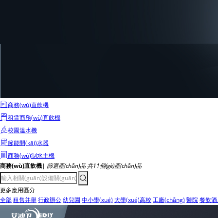
商務(wù)直飲機
租賃商務(wù)直飲機
校園溫水機
節能開(kāi)水器
商務(wù)制水主機
商務(wù)直飲機
|
篩選產(chǎn)品 共
11
個(gè)產(chǎn)品
更多應用區分
全部
租售并舉
行政辦公
幼兒園
中小學(xué)
大學(xué)高校
工廠(chǎng)
醫院
餐飲酒