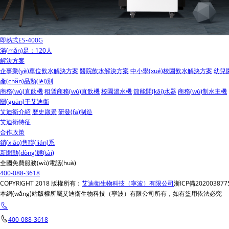
即熱式ES-400G
滿(mǎn)足：120人
解決方案
企事業(yè)單位飲水解決方案
醫院飲水解決方案
中小學(xué)校園飲水解決方案
幼兒
產(chǎn)品類(lèi)別
商務(wù)直飲機
租賃商務(wù)直飲機
校園溫水機
節能開(kāi)水器
商務(wù)制水主機
關(guān)于艾迪衛
艾迪衛介紹
歷史愿景
研發(fā)制造
艾迪衛特征
合作政策
銷(xiāo)售聯(lián)系
新聞動(dòng)態(tài)
全國免費服務(wù)電話(huà)
400-088-3618
COPYRIGHT 2018 版權所有：
艾迪衛生物科技（寧波）有限公司
浙ICP備202003877
本網(wǎng)站版權所屬艾迪衛生物科技（寧波）有限公司所有，如有盜用依法必究
400-088-3618