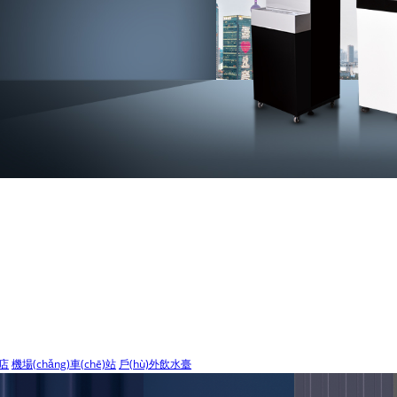
店
機場(chǎng)車(chē)站
戶(hù)外飲水臺