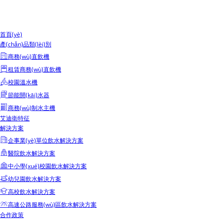
首頁(yè)
產(chǎn)品類(lèi)別
商務(wù)直飲機
租賃商務(wù)直飲機
校園溫水機
節能開(kāi)水器
商務(wù)制水主機
艾迪衛特征
解決方案
企事業(yè)單位飲水解決方案
醫院飲水解決方案
中小學(xué)校園飲水解決方案
幼兒園飲水解決方案
高校飲水解決方案
高速公路服務(wù)區飲水解決方案
合作政策