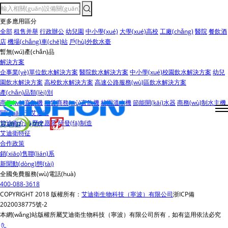
更多應用區分
全部
租售并舉
行政辦公
幼兒園
中小學(xué)
大學(xué)高校
工廠(chǎng)
醫院
餐飲酒
店
機場(chǎng)車(chē)站
戶(hù)外飲水臺
暫無(wú)產(chǎn)品
解決方案
企事業(yè)單位飲水解決方案
醫院飲水解決方案
中小學(xué)校園飲水解決方案
幼兒
園飲水解決方案
高校飲水解決方案
高速公路服務(wù)區飲水解決方案
產(chǎn)品類(lèi)別
商務(wù)直飲機
租賃商務(wù)直飲機
校園溫水機
節能開(kāi)水器
商務(wù)制水主機
關(guān)于艾迪衛
艾迪衛介紹
歷史愿景
研發(fā)制造
艾迪衛特征
合作政策
銷(xiāo)售聯(lián)系
新聞動(dòng)態(tài)
全國免費服務(wù)電話(huà)
400-088-3618
COPYRIGHT 2018 版權所有：
艾迪衛生物科技（寧波）有限公司
浙ICP備
2020038775號-2
本網(wǎng)站版權所屬艾迪衛生物科技（寧波）有限公司所有，如有盜用依法必究