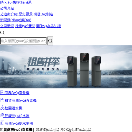
銷(xiāo)售聯(lián)系
公司介紹
艾迪衛介紹
歷史愿景
研發(fā)制造
新聞動(dòng)態(tài)
公司新聞
行業(yè)新聞
開(kāi)水器知識
商務(wù)直飲機
租賃商務(wù)直飲機
校園溫水機
節能開(kāi)水器
商務(wù)制水主機
租賃商務(wù)直飲機
|
篩選產(chǎn)品 共
0
個(gè)產(chǎn)品