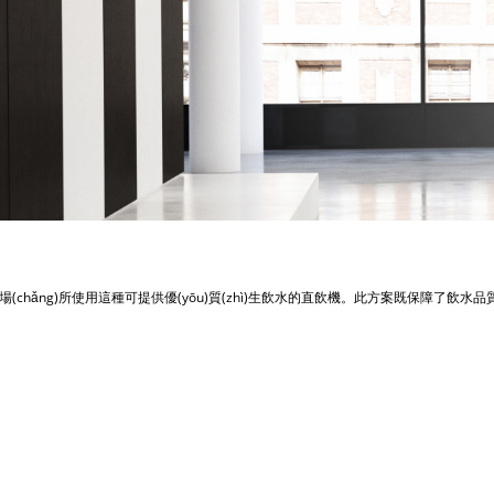
場(chǎng)所使用這種可提供優(yōu)質(zhì)生飲水的直飲機。此方案既保障了飲水品質(