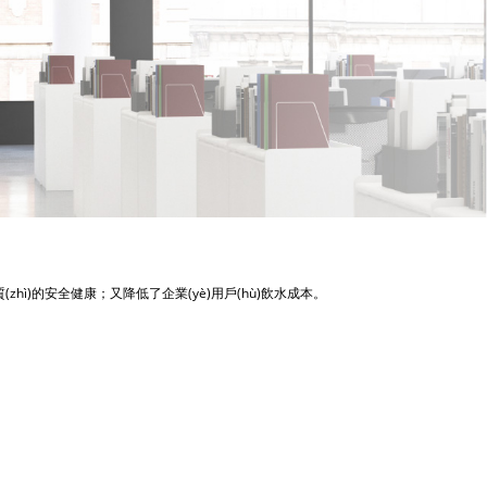
zhì)的安全健康；又降低了企業(yè)用戶(hù)飲水成本。