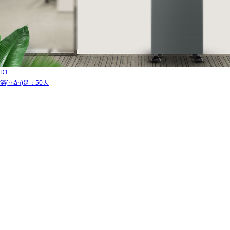
D1
滿(mǎn)足：50人