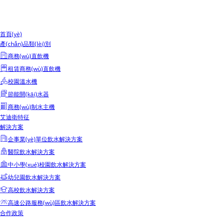
首頁(yè)
產(chǎn)品類(lèi)別
商務(wù)直飲機
租賃商務(wù)直飲機
校園溫水機
節能開(kāi)水器
商務(wù)制水主機
艾迪衛特征
解決方案
企事業(yè)單位飲水解決方案
醫院飲水解決方案
中小學(xué)校園飲水解決方案
幼兒園飲水解決方案
高校飲水解決方案
高速公路服務(wù)區飲水解決方案
合作政策