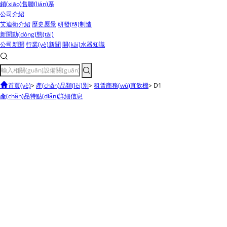
銷(xiāo)售聯(lián)系
公司介紹
艾迪衛介紹
歷史愿景
研發(fā)制造
新聞動(dòng)態(tài)
公司新聞
行業(yè)新聞
開(kāi)水器知識
首頁(yè)
>
產(chǎn)品類(lèi)別
>
租賃商務(wù)直飲機
>
D1
產(chǎn)品特點(diǎn)
詳細信息