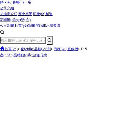
銷(xiāo)售聯(lián)系
公司介紹
艾迪衛介紹
歷史愿景
研發(fā)制造
新聞動(dòng)態(tài)
公司新聞
行業(yè)新聞
開(kāi)水器知識
首頁(yè)
>
產(chǎn)品類(lèi)別
>
商務(wù)直飲機
>
E15
產(chǎn)品特點(diǎn)
詳細信息