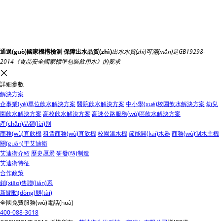
通過(guò)國家機構檢測
保障出水品質(zhì)
出水水質(zhì)可滿(mǎn)足GB19298-
2014《食品安全國家標準包裝飲用水》的要求
詳細參數
解決方案
企事業(yè)單位飲水解決方案
醫院飲水解決方案
中小學(xué)校園飲水解決方案
幼兒
園飲水解決方案
高校飲水解決方案
高速公路服務(wù)區飲水解決方案
產(chǎn)品類(lèi)別
商務(wù)直飲機
租賃商務(wù)直飲機
校園溫水機
節能開(kāi)水器
商務(wù)制水主機
關(guān)于艾迪衛
艾迪衛介紹
歷史愿景
研發(fā)制造
艾迪衛特征
合作政策
銷(xiāo)售聯(lián)系
新聞動(dòng)態(tài)
全國免費服務(wù)電話(huà)
400-088-3618