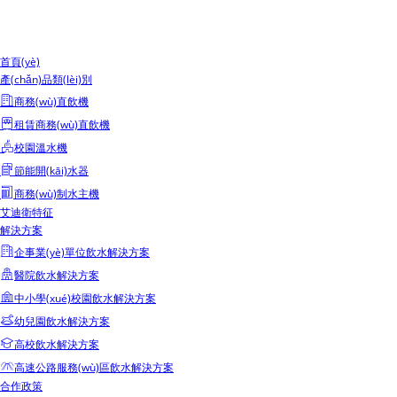
首頁(yè)
產(chǎn)品類(lèi)別
商務(wù)直飲機
租賃商務(wù)直飲機
校園溫水機
節能開(kāi)水器
商務(wù)制水主機
艾迪衛特征
解決方案
企事業(yè)單位飲水解決方案
醫院飲水解決方案
中小學(xué)校園飲水解決方案
幼兒園飲水解決方案
高校飲水解決方案
高速公路服務(wù)區飲水解決方案
合作政策