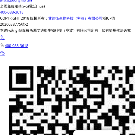
新聞動(dòng)態(tài)
全國免費服務(wù)電話(huà)
400-088-3618
COPYRIGHT 2018 版權所有：
艾迪衛生物科技（寧波）有限公司
浙ICP備
2020038775號-2
本網(wǎng)站版權所屬艾迪衛生物科技（寧波）有限公司所有，如有盜用依法必究
400-088-3618