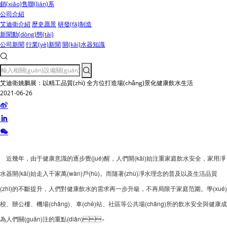
銷(xiāo)售聯(lián)系
公司介紹
艾迪衛介紹
歷史愿景
研發(fā)制造
新聞動(dòng)態(tài)
公司新聞
行業(yè)新聞
開(kāi)水器知識
艾迪衛姚鵬展：以精工品質(zhì) 全方位打造場(chǎng)景化健康飲水生活
2021-06-26
近幾年，由于健康意識的逐步覺(jué)醒，人們開(kāi)始注重家庭飲水安全，家用凈
水器開(kāi)始走入千家萬(wàn)戶(hù)。而隨著(zhù)凈水理念的普及以及生活品質
(zhì)的不斷提升，人們對健康飲水的需求再一步升級，不再局限于家庭范圍。學(xué)
校、辦公樓、機場(chǎng)、車(chē)站、社區等公共場(chǎng)所的飲水安全與健康成
為人們關(guān)注的重點(diǎn)。