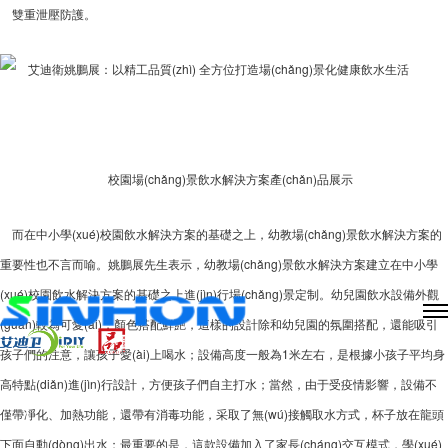
雙重泄壓防護。
校園場(chǎng)景飲水解決方案產(chǎn)品展示
而在中小學(xué)校園飲水解決方案的基礎之上，幼教場(chǎng)景飲水解決方案的
重要性也不言而喻。姚鵬展先生表示，幼教場(chǎng)景飲水解決方案建立在中小學
(xué)校園飲水解決方案的基礎之上進(jìn)行場(chǎng)景定制。幼兒園飲水設備外觀
(guān)較為可愛(ài)，顏色搭配鮮艷，這樣的設計除和幼兒園的氛圍搭配，還能吸引
孩子們的注意，讓孩子愛(ài)上喝水；設備高度一般為1米左右，是根據小孩子平均身
高特點(diǎn)進(jìn)行設計，方便孩子們自主打水；當然，由于受疫情影響，設備不
僅帶凈化、加熱功能，還帶有消毒功能，采取了無(wú)接觸取水方式，杯子放在龍頭
下面自動(dòng)出水；最重要的是，這款設備加入了家長(cháng)交互模式，學(xué)