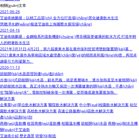
相關(guān)文章
2021-06-26
艾迪衛姚鵬展：以精工品質(zhì) 全方位打造場(chǎng)景化健康飲水生活
慧聰凈水網(wǎng)報道艾迪衛上海國際水展現場(chǎng)
2021-04-16
艾迪衛姚鵬展：金鋼狼系列直飲機創(chuàng )導非桶裝更健康的飲水方式 打造年輕
人的輕奢飲水生活
2021年3月31日-4月2日，第六屆廣東水展在廣州保利世貿博覽館隆重開(kāi)幕，
2021廣東水展作為華南區域水處理產(chǎn)業(yè)的晴雨表和風(fēng)向標，再現卓
越吸引力和凝聚力。
2020-11-13
節能開(kāi)水器原理與優(yōu)點(diǎn)
步進(jìn)式節能開(kāi)水器，顧名思義，就是逐層補水，逐步加熱直至水被燒開(kāi)
的節能燒水設備。真正冷熱水分離又保證一次沸騰健康的開(kāi)水器，不產(chǎn)
生“陰陽(yáng)水”，電能控制確保僅一次沸騰，從而徹底避免重復加熱。
解決方案
企事業(yè)單位飲水解決方案
醫院飲水解決方案
中小學(xué)校園飲水解決方案
幼兒
園飲水解決方案
高校飲水解決方案
高速公路服務(wù)區飲水解決方案
產(chǎn)品類(lèi)別
商務(wù)直飲機
租賃商務(wù)直飲機
校園溫水機
節能開(kāi)水器
商務(wù)制水主機
關(guān)于艾迪衛
艾迪衛介紹
歷史愿景
研發(fā)制造