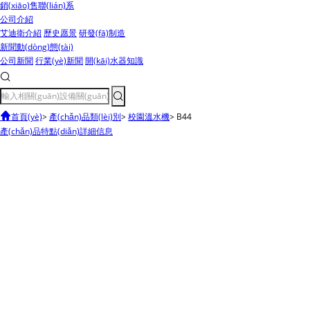
銷(xiāo)售聯(lián)系
公司介紹
艾迪衛介紹
歷史愿景
研發(fā)制造
新聞動(dòng)態(tài)
公司新聞
行業(yè)新聞
開(kāi)水器知識
首頁(yè)
>
產(chǎn)品類(lèi)別
>
校園溫水機
>
B44
產(chǎn)品特點(diǎn)
詳細信息